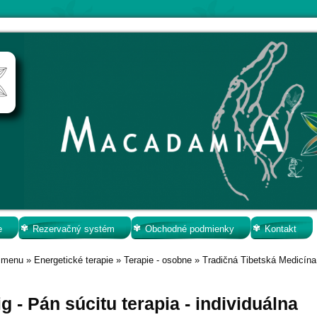
e
Rezervačný systém
Obchodné podmienky
Kontakt
 menu
»
Energetické terapie
»
Terapie - osobne
»
Tradičná Tibetská Medicína
g - Pán súcitu terapia - individuálna