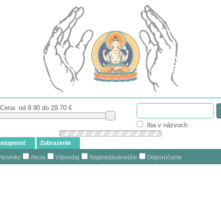
Cena: od
9.90 do 29.70
€
Iba v názvoch
stupnosť
Zobrazenie
Novinky
Akcia
Výpredaj
Najpredávanejšie
Odporúčame