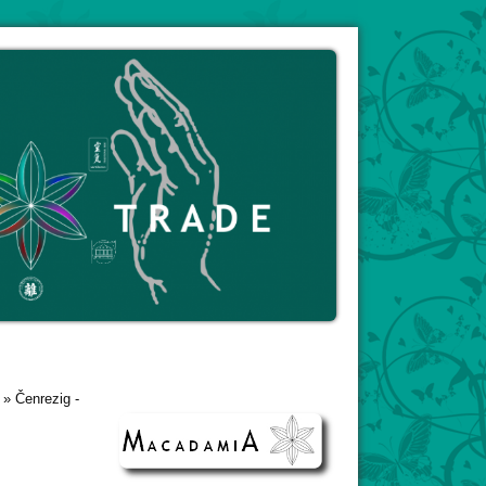
»
Čenrezig -