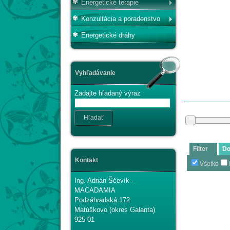
Energetické terapie
Konzultácia a poradenstvo
Energetické dráhy
Vyhľadávanie
Zadajte hľadaný výraz
Hľadať
Filter
Do
Kontakt
Všetko
Ing. Adrián Ščevík -
MACADAMIA
Podzáhradská 172
Matúškovo (okres Galanta)
925 01