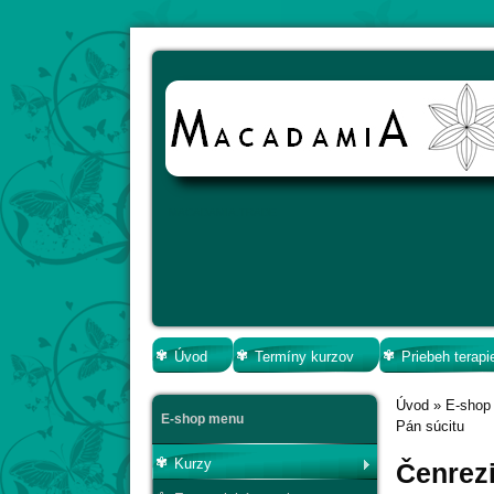
MACADAMIA.TRADE
Úvod
Termíny kurzov
Priebeh terapi
Úvod
»
E-shop
E-shop menu
Pán súcitu
Kurzy
Čenrezi