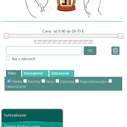
Cena: od
9.90 do 29.70
€
OK
Iba v názvoch
Filter
Dostupnosť
Zobrazenie
Všetko
Novinky
Akcia
Výpredaj
Najpredávanejšie
Odporúčame
Vyhľadávanie
Zadajte hľadaný výraz