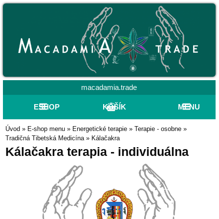
macadamia.trade
ESHOP
KOŠÍK
MENU
Úvod
»
E-shop menu
»
Energetické terapie
»
Terapie - osobne
»
Tradičná Tibetská Medicína
»
Kálačakra
Kálačakra terapia - individuálna