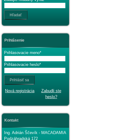
Hľadať
Prihlásenie
Prihlasovacie meno
Prihlasovacie heslo
Prihlásiť sa
Nová registrácia
Zabudli ste
heslo?
Kontakt
Ing. Adrián Ščevík - MACADAMIA
Podzáhradská 172