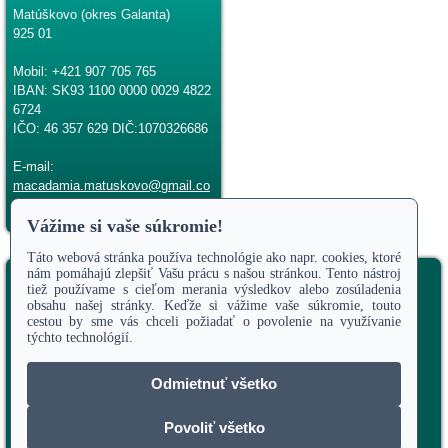
Matúškovo (okres Galanta)
925 01
Mobil: +421 907 705 765
IBAN: SK93 1100 0000 0029 4822
6724
IČO: 46 357 629 DIČ:1070326686
E-mail:
macadamia.matuskovo@gmail.co
m
Copyright © 2011-2025 MACADAMIA - Matúškovská
Akadémia
Odstúpiť od zmluvy
Úvod
Termíny kurzov
Priebeh terapie
Rezervačný systém
Obchodné podmienky
Kontakt
Kurzy